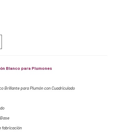
rrón Blanco para Plumones
co Brillante para Plumón con Cuadriculado
ado
a Base
 fabricación