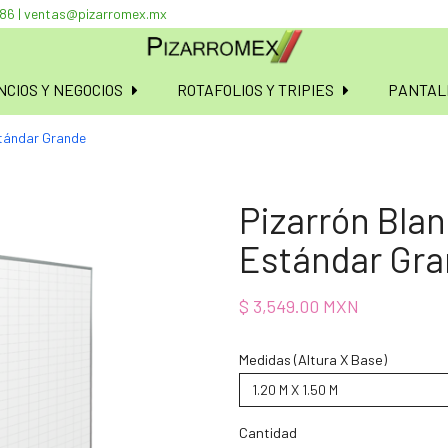
086 | ventas@pizarromex.mx
CIOS Y NEGOCIOS
ROTAFOLIOS Y TRIPIES
PANTAL
stándar Grande
Pizarrón Bla
Estándar Gr
$ 3,549.00 MXN
Medidas (Altura X Base)
1.20 M X 1.50 M
Cantidad