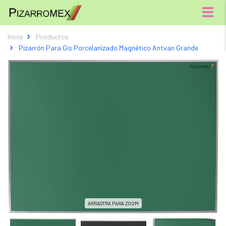
Menú
Inicio
Productos
Pizarrón Para Gis Porcelanizado Magnético Antvan Grande
ARRASTRA PARA ZOOM