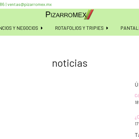
086 | ventas@pizarromex.mx
CIOS Y NEGOCIOS
ROTAFOLIOS Y TRIPIES
PANTAL
noticias
Ú
Có
18
¿C
17
T